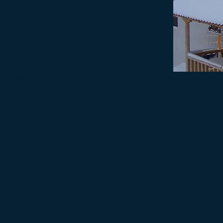
Michel Studios στα Καλάβρυτα ! Αρ. Γνωστοποίησης : 1